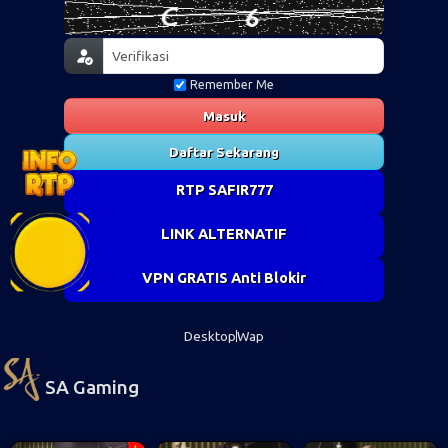
Remember Me
Masuk
Daftar Sekarang
RTP SAFIR777
LINK ALTERNATIF
VPN GRATIS Anti Blokir
Desktop
Wap
SA Gaming