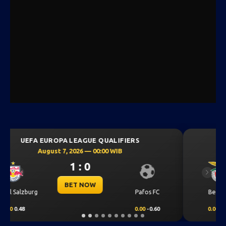
UEFA EUROPA LEAGUE QUALIFIERS
August 7, 2026 — 02:00 WIB
5 : 1
Previous
Next
BET NOW
Benfica
Heart of Midlothian
0.00
0.27
0.00
-0.39