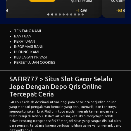
SK Sturm Graz
Fenerbahce
-0.5
0.95
0.5
0.87
TENTANG KAMI
BANTUAN
PERATURAN
INFORMASI BANK
HUBUNGI KAMI
KEBIJAKAN PRIVASI
PERSETUJUAN COOKIES
SAFIR777 > Situs Slot Gacor Selalu
Jepe Dengan Depo Qris Online
Tercepat Ceria
SAFIR777 adalah destinasi utama bagi para pencinta perjudian online
yang mencari pengalaman bermain yang seru, menarik, dan tentunya
menguntungkan. Link Platform toto mudah meraih kemenangan yang
telah teruji di safir777. Dalam artikel ini, kita akan menjelajahi lebih
dalam tentang mengapa
safir777
menjadi situs yang sangat disukai oleh
para pemain, terutama karena berbagai pilihan game yang menarik yang
ditawarkannya.