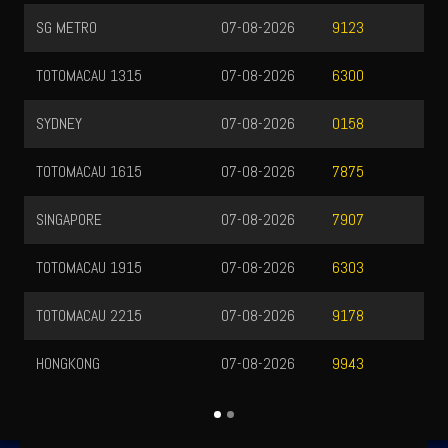
SG METRO
07-08-2026
9123
TOTOMACAU 1315
07-08-2026
6300
SYDNEY
07-08-2026
0158
TOTOMACAU 1615
07-08-2026
7875
SINGAPORE
07-08-2026
7907
TOTOMACAU 1915
07-08-2026
6303
TOTOMACAU 2215
07-08-2026
9178
HONGKONG
07-08-2026
9943