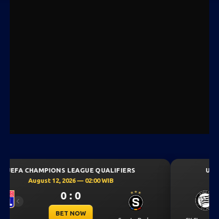
UEFA CHAMPIONS LEAGUE QUALIFIERS
August 12, 2026 — 01:30 WIB
0 : 0
Previous
Next
BET NOW